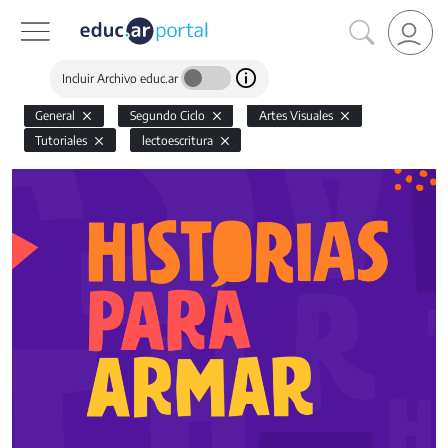
Incluir Archivo educ.ar
General
Segundo Ciclo
Artes Visuales
Tutoriales
lectoescritura