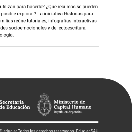
 utilizan para hacerlo? ¿Qué recursos se pueden
osible explorar? La iniciativa Historias para
ilias reúne tutoriales, infografías interactivas
ades socioemocionales y de lectoescritura,
ología.
©
educ.ar
Todos los derechos reservados. Educ.ar SAU