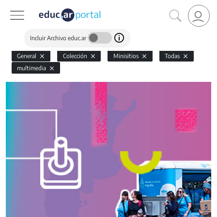
Incluir Archivo educ.ar
General
Colección
Minisitios
Todas
multimedia