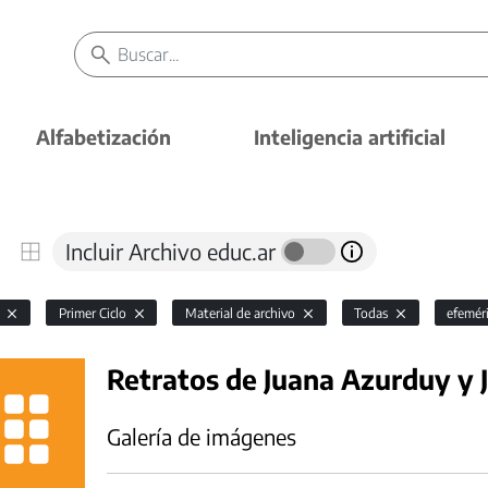
Alfabetización
Inteligencia artificial
Incluir Archivo educ.ar
l
Primer Ciclo
Material de archivo
Todas
efemér
Retratos de Juana Azurduy y 
Galería de imágenes