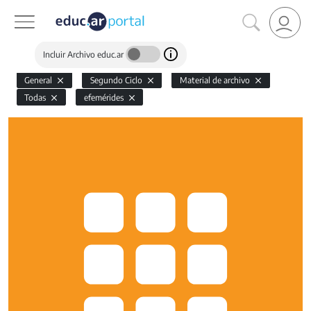
Incluir Archivo educ.ar
General
Segundo Ciclo
Material de archivo
Todas
efemérides