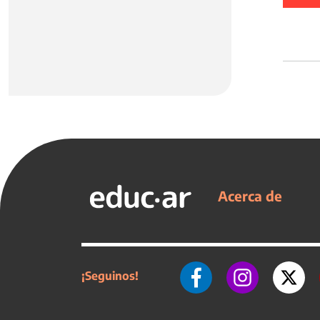
Acerca de
¡Seguinos!