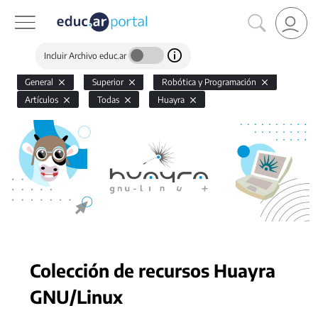
Incluir Archivo educ.ar
General
Superior
Robótica y Programación
Artículos
Todas
Huayra
Colección de recursos Huayra
GNU/Linux