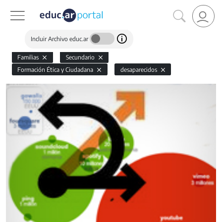
Incluir Archivo educ.ar
Familias
Secundario
Formación Ética y Ciudadana
desaparecidos