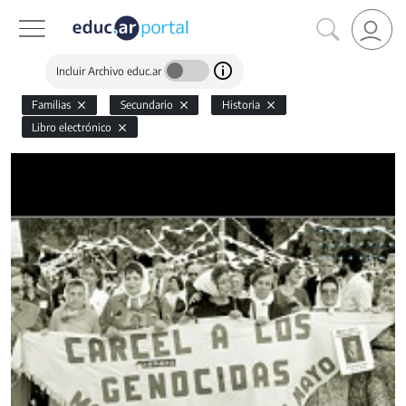
Incluir Archivo educ.ar
Familias
Secundario
Historia
Libro electrónico