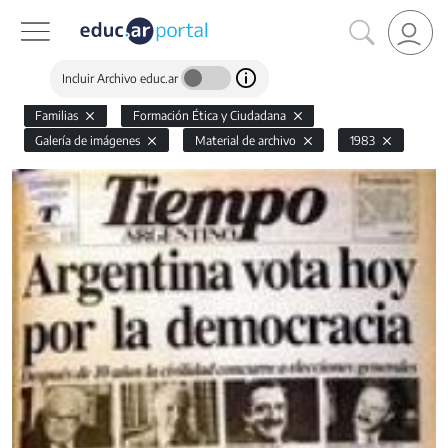
Incluir Archivo educ.ar
Familias
Formación Ética y Ciudadana
Galería de imágenes
Material de archivo
1983