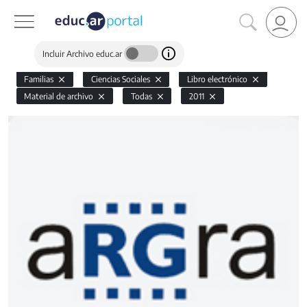
Incluir Archivo educ.ar
Familias
Ciencias Sociales
Libro electrónico
Material de archivo
Todas
2011