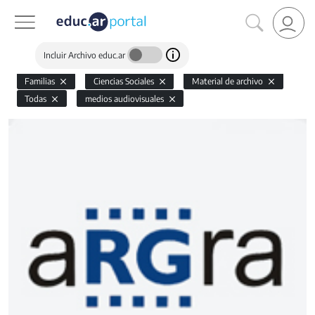
Incluir Archivo educ.ar
Familias
Ciencias Sociales
Material de archivo
Todas
medios audiovisuales