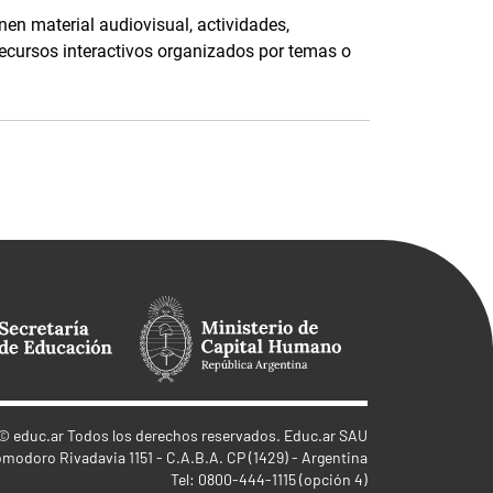
nen material audiovisual, actividades,
recursos interactivos organizados por temas o
©
educ.ar
Todos los derechos reservados. Educ.ar SAU
omodoro Rivadavia 1151 - C.A.B.A. CP (1429) - Argentina
Tel: 0800-444-1115 (opción 4)