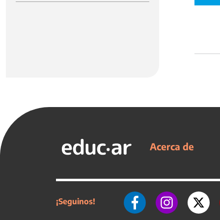
Acerca de
¡Seguinos!