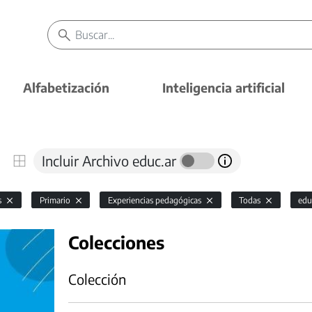
Alfabetización
Inteligencia artificial
Incluir Archivo educ.ar
s
Primario
Experiencias pedagógicas
Todas
edu
Colecciones
Colección