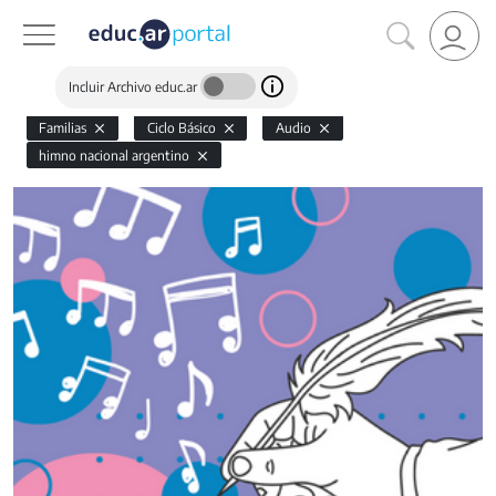
Incluir Archivo educ.ar
Familias
Ciclo Básico
Audio
himno nacional argentino