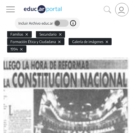
Incluir Archivo educ.ar
Familias
Secundario
Formación Ética y Ciudadana
Galería de imágenes
1994