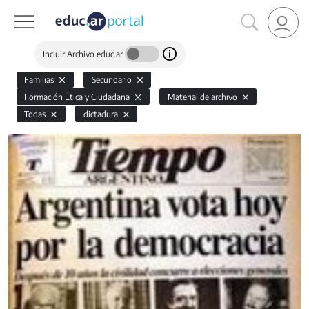
Incluir Archivo educ.ar
Familias
Secundario
Formación Ética y Ciudadana
Material de archivo
Todas
dictadura