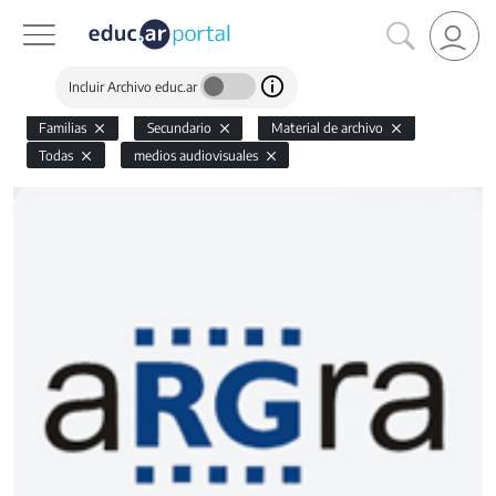
Incluir Archivo educ.ar
Familias
Secundario
Material de archivo
Todas
medios audiovisuales