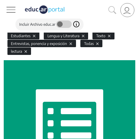
Incluir Archivo educ.ar
Estudiantes
Lengua y Literatura
Texto
Entrevistas, ponencia y exposición
Todas
lectura