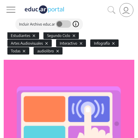
Incluir Archivo educ.ar
Estudiantes
Segundo Ciclo
Artes Audiovisuales
Interactivo
Infografía
Todas
audiolibro