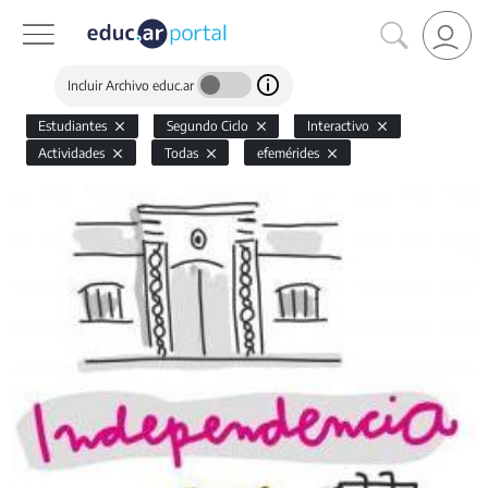
Incluir Archivo educ.ar
Estudiantes
Segundo Ciclo
Interactivo
Actividades
Todas
efemérides