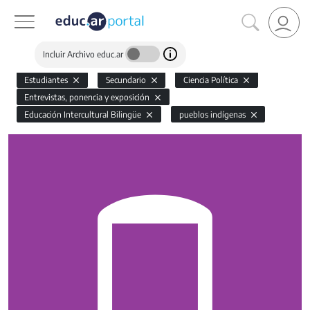
Incluir Archivo educ.ar
Estudiantes
Secundario
Ciencia Política
Entrevistas, ponencia y exposición
Educación Intercultural Bilingüe
pueblos indígenas