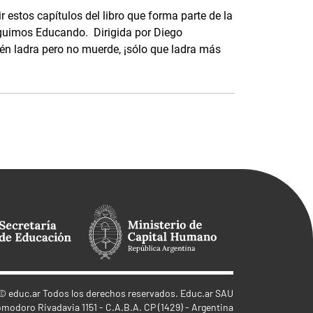
ir estos capítulos del libro que forma parte de la
eguimos Educando. Dirigida por Diego
ién ladra pero no muerde, ¡sólo que ladra más
©
educ.ar
Todos los derechos reservados. Educ.ar SAU
omodoro Rivadavia 1151 - C.A.B.A. CP (1429) - Argentina