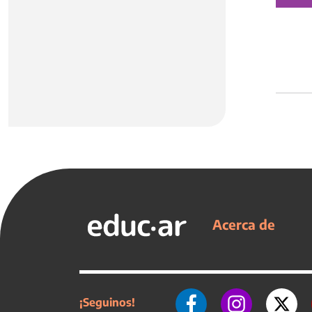
Acerca de
¡Seguinos!