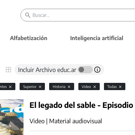
Alfabetización
Inteligencia artificial
Incluir Archivo educ.ar
antes
Superior
Historia
Video
Todas
El legado del sable - Episodio
Video | Material audiovisual