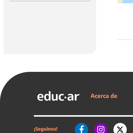
Acerca de
¡Seguinos!