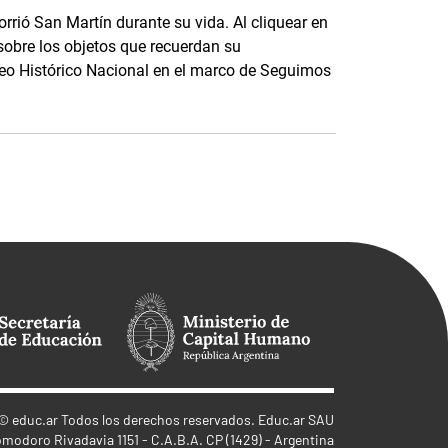
rrió San Martín durante su vida. Al cliquear en
sobre los objetos que recuerdan su
seo Histórico Nacional en el marco de Seguimos
©
educ.ar
Todos los derechos reservados. Educ.ar SAU
omodoro Rivadavia 1151 - C.A.B.A. CP (1429) - Argentina