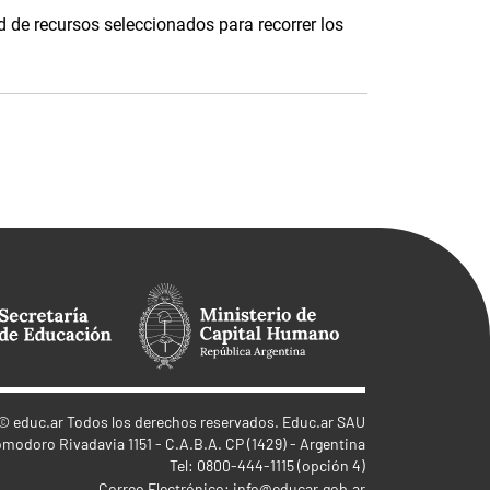
 de recursos seleccionados para recorrer los
©
educ.ar
Todos los derechos reservados. Educ.ar SAU
omodoro Rivadavia 1151 - C.A.B.A. CP (1429) - Argentina
Tel: 0800-444-1115 (opción 4)
Correo Electrónico:
info@educar.gob.ar