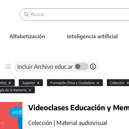
Alfabetización
Inteligencia artificial
Incluir Archivo educ.ar
antes
Superior
Formación Ética y Ciudadana
Colección
gía de la memoria
Videoclases Educación y Mem
Colección | Material audiovisual