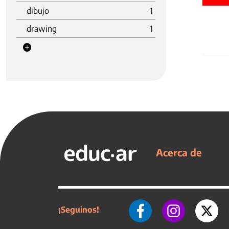
dibujo
1
drawing
1
Acerca de
¡Seguinos!