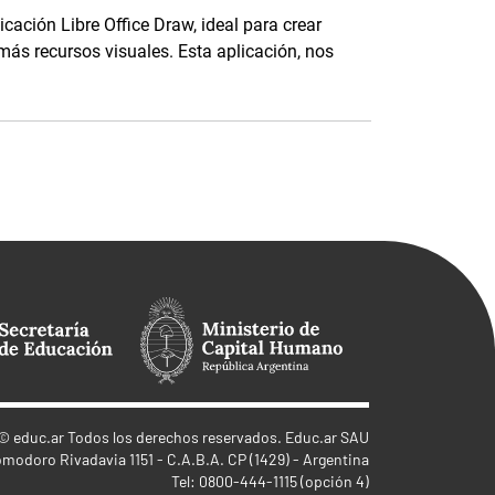
icación Libre Office Draw, ideal para crear
emás recursos visuales. Esta aplicación, nos
©
educ.ar
Todos los derechos reservados. Educ.ar SAU
omodoro Rivadavia 1151 - C.A.B.A. CP (1429) - Argentina
Tel: 0800-444-1115 (opción 4)