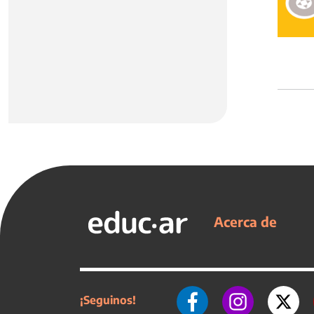
Acerca de
¡Seguinos!