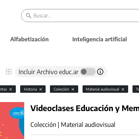
Alfabetización
Inteligencia artificial
Incluir Archivo educ.ar
antes
Historia
Colección
Material audiovisual
T
Videoclases Educación y Mem
Colección | Material audiovisual