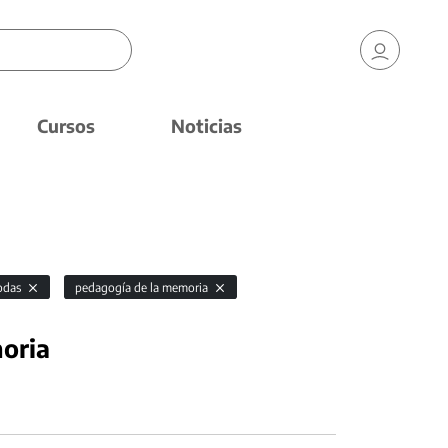
Cursos
Noticias
odas
pedagogía de la memoria
oria