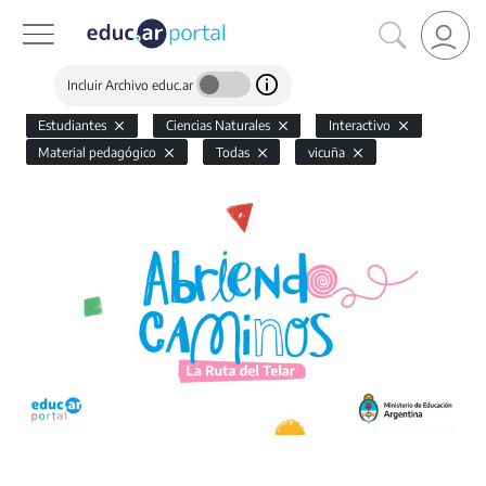
Incluir Archivo educ.ar
Estudiantes
Ciencias Naturales
Interactivo
Material pedagógico
Todas
vicuña