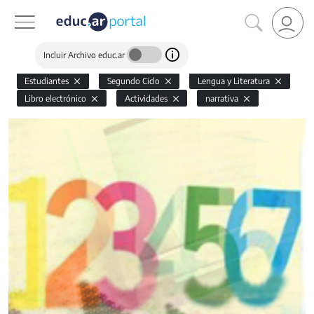
Incluir Archivo educ.ar
Estudiantes
Segundo Ciclo
Lengua y Literatura
Libro electrónico
Actividades
narrativa