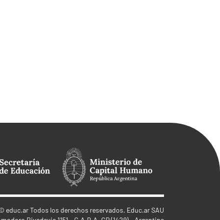
©
educ.ar
Todos los derechos reservados. Educ.ar SAU
omodoro Rivadavia 1151 - C.A.B.A. CP (1429) - Argentina