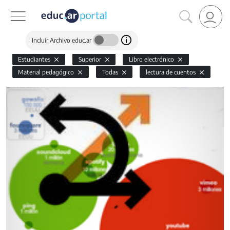
Incluir Archivo educ.ar
Estudiantes
Superior
Libro electrónico
Material pedagógico
Todas
lectura de cuentos