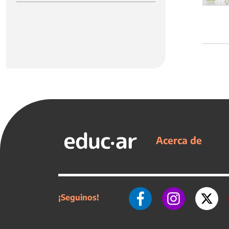
Acerca de
¡Seguinos!