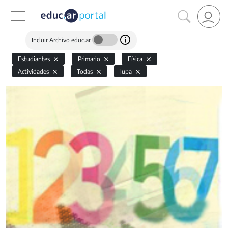
Incluir Archivo educ.ar
Estudiantes
Primario
Física
Actividades
Todas
lupa