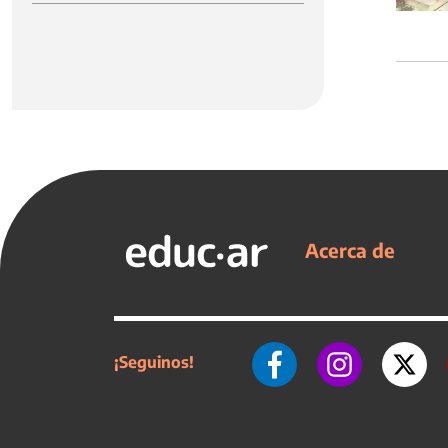
Acerca de
¡Seguinos!