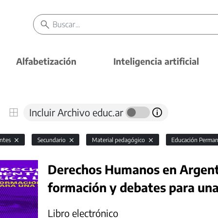
Alfabetización
Inteligencia artificial
Incluir Archivo educ.ar
antes
Secundario
Material pedagógico
Educación Perman
Derechos Humanos en Argenti
formación y debates para una 
Libro electrónico