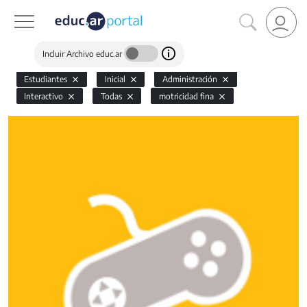
Incluir Archivo educ.ar
Estudiantes
Inicial
Administración
Interactivo
Todas
motricidad fina