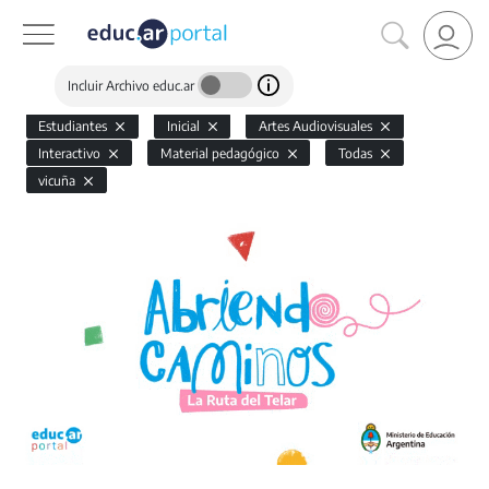
Incluir Archivo educ.ar
Estudiantes
Inicial
Artes Audiovisuales
Interactivo
Material pedagógico
Todas
vicuña