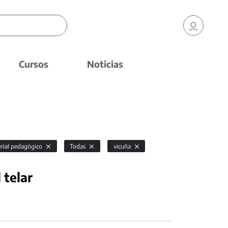
Cursos
Noticias
rial pedagógico
Todas
vicuña
 telar