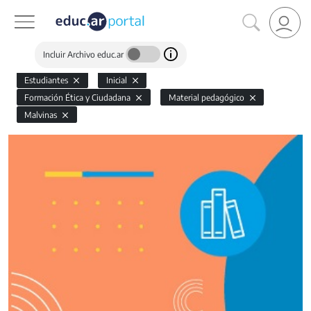
Incluir Archivo educ.ar
Estudiantes
Inicial
Formación Ética y Ciudadana
Material pedagógico
Malvinas