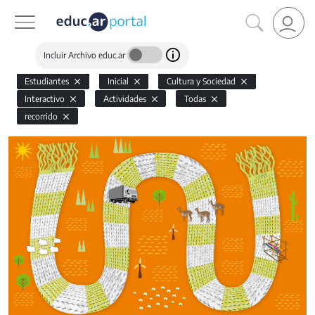
Incluir Archivo educ.ar
Estudiantes
Inicial
Cultura y Sociedad
Interactivo
Actividades
Todas
recorrido