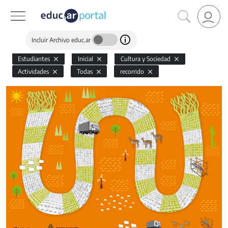
Incluir Archivo educ.ar
Estudiantes
Inicial
Cultura y Sociedad
Actividades
Todas
recorrido