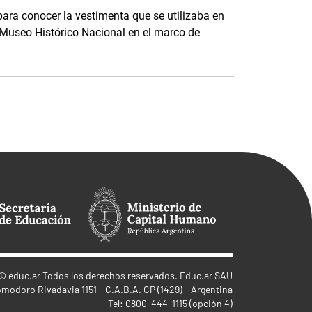
para conocer la vestimenta que se utilizaba en
l Museo Histórico Nacional en el marco de
©
educ.ar
Todos los derechos reservados. Educ.ar SAU
omodoro Rivadavia 1151 - C.A.B.A. CP (1429) - Argentina
Tel: 0800-444-1115 (opción 4)