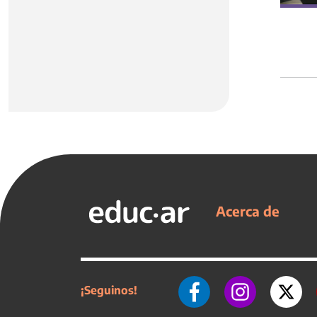
Acerca de
¡Seguinos!