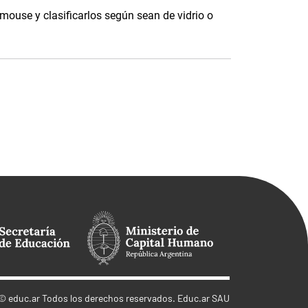
 mouse y clasificarlos según sean de vidrio o
©
educ.ar
Todos los derechos reservados. Educ.ar SAU