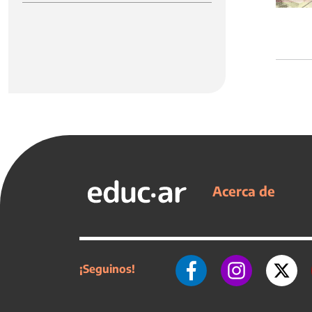
Acerca de
¡Seguinos!