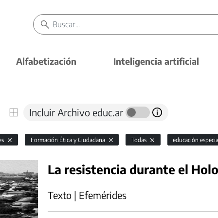
Alfabetización
Inteligencia artificial
Incluir Archivo educ.ar
es
Formación Ética y Ciudadana
Todas
educación especi
La resistencia durante el Hol
Texto | Efemérides