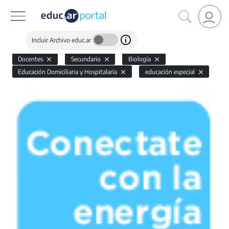
Incluir Archivo educ.ar
Docentes
Secundario
Biología
Educación Domiciliaria y Hospitalaria
educación especial