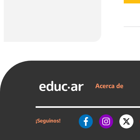
Acerca de
¡Seguinos!