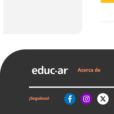
Acerca de
¡Seguinos!